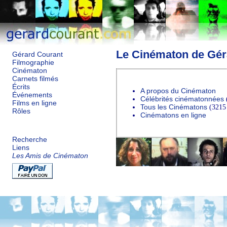
Le Cinématon de Gér
Gérard Courant
Filmographie
Cinématon
Carnets filmés
Écrits
A propos du Cinématon
Événements
Célébrités cinématonnées
(
Films en ligne
Tous les Cinématons
(3215 
Rôles
Cinématons en ligne
Recherche
Liens
Les Amis de Cinématon