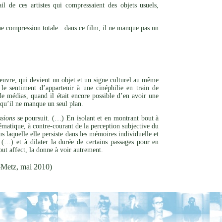
 de ces artistes qui compressaient des objets usuels,
ne compression totale : dans ce film, il ne manque pas un
l’œuvre, qui devient un objet et un signe culturel au même
le sentiment d’appartenir à une cinéphilie en train de
de médias, quand il était encore possible d’en avoir une
s qu’il ne manque un seul plan.
sions
se poursuit. (…) En isolant et en montrant bout à
matique, à contre-courant de la perception subjective du
s laquelle elle persiste dans les mémoires individuelle et
(…) et à dilater la durée de certains passages pour en
out affect, la donne à voir autrement.
-Metz, mai 2010)