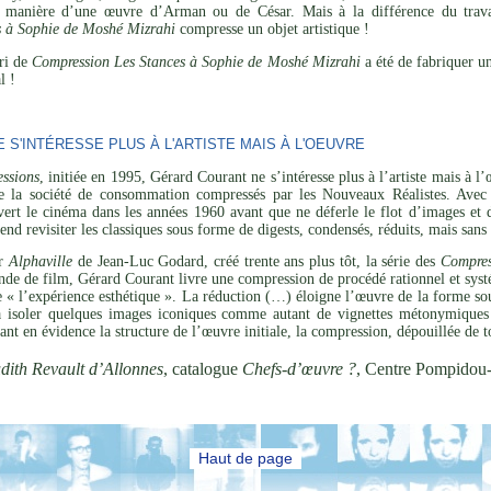
 manière d’une œuvre d’Arman ou de César. Mais à la différence du travail
s à Sophie de Moshé Mizrahi
compresse un objet artistique !
ari de
Compression Les Stances à Sophie de Moshé Mizrahi
a été de fabriquer u
l !
S'INTÉRESSE PLUS À L'ARTISTE MAIS À L'OEUVRE
ssions
, initiée en 1995, Gérard Courant ne s’intéresse plus à l’artiste mais à 
de la société de consommation compressés par les Nouveaux Réalistes. Avec 
vert le cinéma dans les années 1960 avant que ne déferle le flot d’images et 
tend revisiter les classiques sous forme de digests, condensés, réduits, mais san
ar
Alphaville
de Jean-Luc Godard, créé trente ans plus tôt, la série des
Compres
de de film, Gérard Courant livre une compression de procédé rationnel et systé
de « l’expérience esthétique ». La réduction (…) éloigne l’œuvre de la forme sou
 à isoler quelques images iconiques comme autant de vignettes métonymiques 
ant en évidence la structure de l’œuvre initiale, la compression, dépouillée de t
dith Revault d’Allonnes
, catalogue
Chefs-d’œuvre ?
, Centre Pompidou
Haut de page