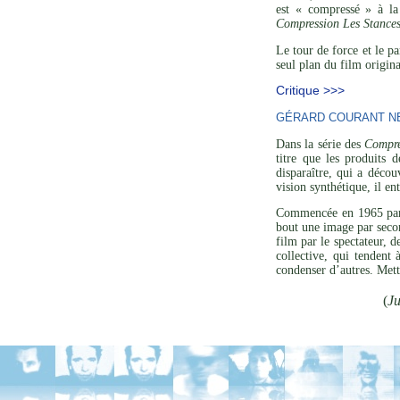
est « compressé » à la
Compression Les Stance
Le tour de force et le p
seul plan du film origina
Critique >>>
GÉRARD COURANT NE 
Dans la série des
Compre
titre que les produits 
disparaître, qui a décou
vision synthétique, il en
Commencée en 1965 p
bout une image par secon
film par le spectateur, 
collective, qui tendent
condenser d’autres. Mett
(
Ju