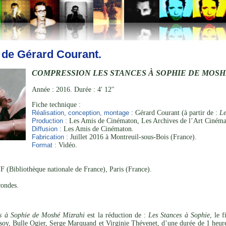
 de Gérard Courant.
COMPRESSION LES STANCES À SOPHIE DE MOSH
Année : 2016. Durée : 4' 12''
Fiche technique :
Réalisation, conception, montage :
Gérard Courant (à partir de :
Le
Production :
Les Amis de Cinématon, Les Archives de l’Art Cinéma
Diffusion :
Les Amis de Cinématon.
Fabrication :
Juillet 2016 à Montreuil-sous-Bois (France).
Format :
Vidéo.
 (Bibliothèque nationale de France), Paris (France).
condes.
s à Sophie de Moshé Mizrahi
est la réduction de :
Les Stances à Sophie
, le 
oy, Bulle Ogier, Serge Marquand et Virginie Thévenet, d’une durée de 1 heur