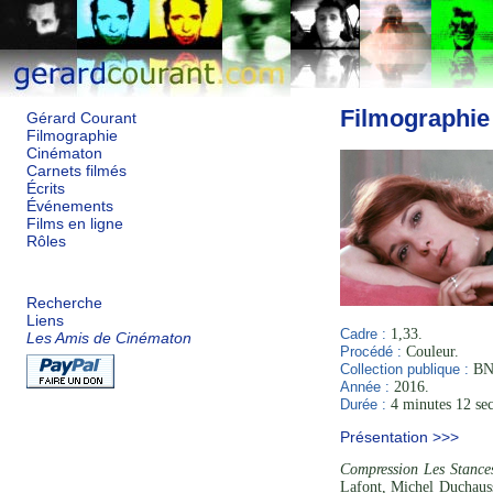
Filmographie
Gérard Courant
Filmographie
Cinématon
Carnets filmés
Écrits
Événements
Films en ligne
Rôles
Recherche
Liens
Cadre :
1,33.
Les Amis de Cinématon
Procédé :
Couleur.
Collection publique :
BNF
Année :
2016.
Durée :
4 minutes 12 se
Présentation >>>
Compression Les Stance
Lafont, Michel Duchauss