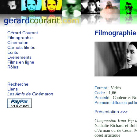
Filmographie
Gérard Courant
Filmographie
Cinématon
Carnets filmés
Écrits
Événements
Films en ligne
Rôles
Recherche
Format :
Vidéo.
Liens
Cadre :
1,66.
Les Amis de Cinématon
Procédé :
Couleur et Noi
Première diffusion publi
Présentation >>>
Compression Irma Vep d
Nathalie Richard et Bul
d’Arman ou de César. Mai
objet artistique !