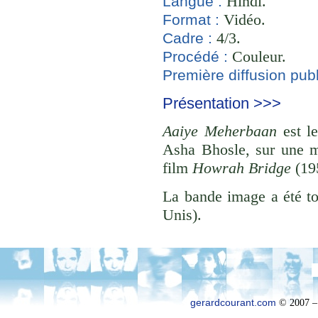
Hindi.
Langue :
Vidéo.
Format :
4/3.
Cadre :
Couleur.
Procédé :
Première diffusion publ
Présentation >>>
Aaiye Meherbaan
est l
Asha Bhosle, sur une m
film
Howrah Bridge
(19
La bande image a été to
Unis).
gerardcourant.com
© 2007 –