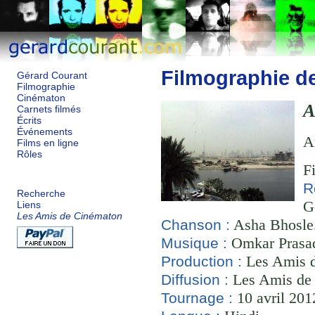
Filmographie d
Gérard Courant
Filmographie
Cinématon
A
Carnets filmés
Écrits
Événements
A
Films en ligne
Rôles
F
R
Recherche
G
Liens
Les Amis de Cinématon
Asha Bhosle
Chanson :
Omkar Prasad
Musique :
Les Amis d
Production :
Les Amis de
Diffusion :
10 avril 201
Tournage :