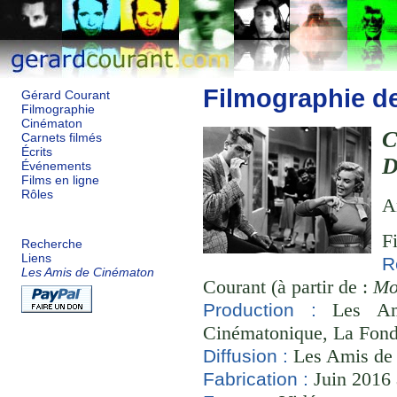
Filmographie d
Gérard Courant
Filmographie
Cinématon
C
Carnets filmés
Écrits
D
Événements
Films en ligne
Rôles
A
F
Recherche
Liens
R
Les Amis de Cinématon
Courant (à partir de :
Mo
Les Ami
Production :
Cinématonique, La Fond
Les Amis de
Diffusion :
Juin 2016 
Fabrication :