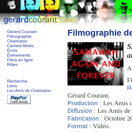
Filmographie d
Gérard Courant
Filmographie
Cinématon
S
Carnets filmés
Écrits
a
Événements
Films en ligne
Rôles
A
F
Recherche
Liens
R
Les Amis de Cinématon
Gérard Courant.
Les Amis d
Production :
Les Amis de
Diffusion :
Octobre 20
Fabrication :
Vidéo.
Format :