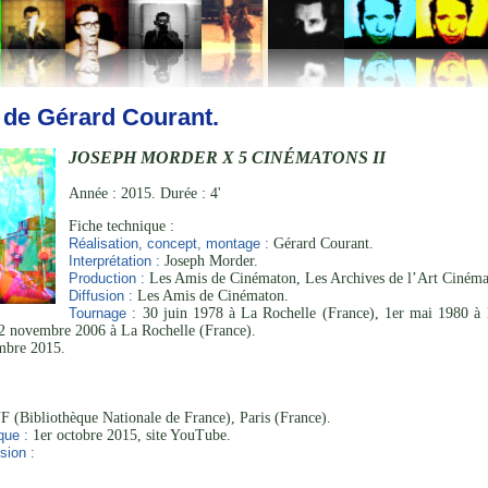
 de Gérard Courant.
JOSEPH MORDER X 5 CINÉMATONS II
Année : 2015. Durée : 4'
Fiche technique :
Réalisation, concept, montage :
Gérard Courant.
Interprétation :
Joseph Morder.
Production :
Les Amis de Cinématon, Les Archives de l’Art Cinéma
Diffusion :
Les Amis de Cinématon.
Tournage :
30 juin 1978 à La Rochelle (France), 1er mai 1980 à D
12 novembre 2006 à La Rochelle (France).
mbre 2015.
 (Bibliothèque Nationale de France), Paris (France).
que :
1er octobre 2015, site YouTube.
sion :