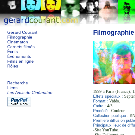
Filmographie
Gérard Courant
Filmographie
Cinématon
Carnets filmés
Écrits
Événements
Films en ligne
Rôles
Recherche
Liens
1999 à Paris (France), 
Les Amis de Cinématon
Effets spéciaux :
Septe
Format :
Vidéo.
Cadre :
4/3.
Procédé :
Couleur.
Collection publique :
BNF
Première diffusion publi
Principaux lieux de diffu
-Site YouTube.
-Site Dailymotion.