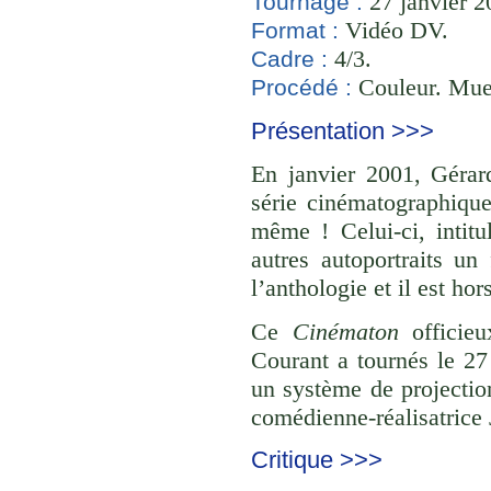
27 janvier 2
Tournage :
Vidéo DV.
Format :
4/3.
Cadre :
Couleur. Mue
Procédé :
Présentation >>>
En janvier 2001, Gérard
série cinématographiq
même ! Celui-ci, intit
autres autoportraits u
l’anthologie et il est hor
Ce
Cinématon
officieu
Courant a tournés le 27 
un système de projectio
comédienne-réalisatrice 
Critique >>>