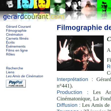
Filmographie d
Gérard Courant
Filmographie
Cinématon
C
Carnets filmés
Écrits
Événements
A
Films en ligne
Rôles
F
R
Recherche
C
Liens
Les Amis de Cinématon
Gérard
Interprétation :
n°441).
Les Ami
Production :
Cinématonique, La Fond
Les Amis de
Diffusion :