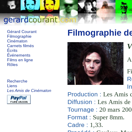
Filmographie d
Gérard Courant
Filmographie
Cinématon
V
Carnets filmés
Écrits
Événements
A
Films en ligne
Rôles
F
R
Recherche
I
Liens
Les Amis de Cinématon
Les Amis d
Production :
Les Amis de
Diffusion :
20 mars 2000
Tournage :
Super 8mm.
Format :
1,33.
Cadre :