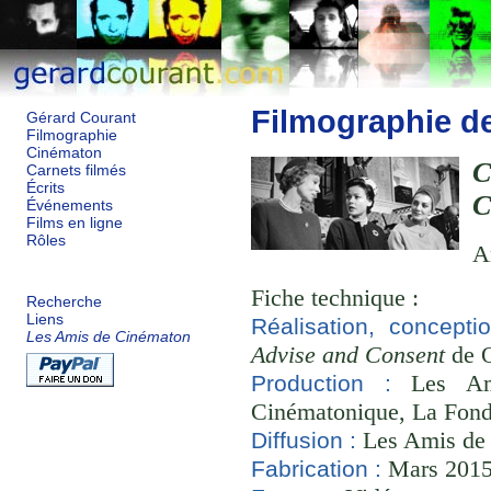
Filmographie d
Gérard Courant
Filmographie
Cinématon
Carnets filmés
Écrits
C
Événements
Films en ligne
Rôles
A
Fiche technique :
Recherche
Liens
Réalisation, concepti
Les Amis de Cinématon
Advise and Consent
de O
Les Ami
Production :
Cinématonique, La Fond
Les Amis de
Diffusion :
Mars 2015 
Fabrication :