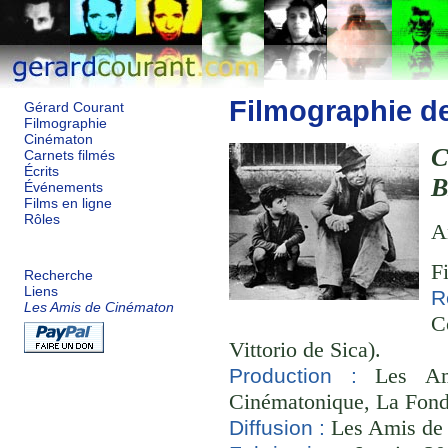
Filmographie d
Gérard Courant
Filmographie
Cinématon
Carnets filmés
Écrits
B
Événements
Films en ligne
Rôles
A
F
Recherche
Liens
R
Les Amis de Cinématon
C
Vittorio de Sica).
Les Ami
Production :
Cinématonique, La Fond
Les Amis de
Diffusion :