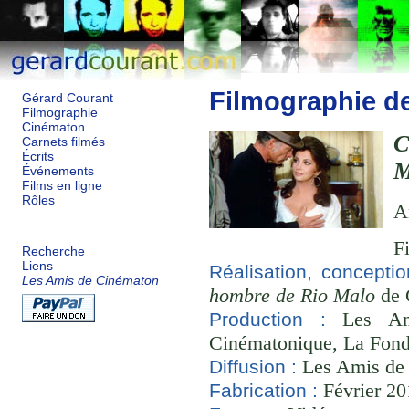
Filmographie d
Gérard Courant
Filmographie
Cinématon
C
Carnets filmés
Écrits
M
Événements
Films en ligne
Rôles
A
F
Recherche
Liens
Réalisation, concepti
Les Amis de Cinématon
hombre de Rio Malo
de 
Les Ami
Production :
Cinématonique, La Fond
Les Amis de
Diffusion :
Février 20
Fabrication :