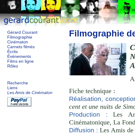
Filmographie d
Gérard Courant
Filmographie
Cinématon
C
Carnets filmés
Écrits
Événements
Films en ligne
A
Rôles
A
Recherche
Liens
Fiche technique :
Les Amis de Cinématon
Réalisation, concepti
cent et une nuits de Si
Les Ami
Production :
Cinématonique, La Fond
Les Amis de
Diffusion :