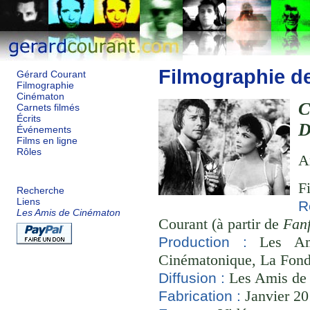
Filmographie d
Gérard Courant
Filmographie
Cinématon
C
Carnets filmés
Écrits
D
Événements
Films en ligne
Rôles
A
F
Recherche
Liens
R
Les Amis de Cinématon
Courant (à partir de
Fanf
Les Ami
Production :
Cinématonique, La Fond
Les Amis de
Diffusion :
Janvier 20
Fabrication :