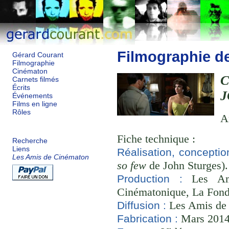
Filmographie d
Gérard Courant
Filmographie
Cinématon
C
Carnets filmés
Écrits
J
Événements
Films en ligne
Rôles
A
Fiche technique :
Recherche
Liens
Réalisation, conceptio
Les Amis de Cinématon
so few
de John Sturges).
Les Ami
Production :
Cinématonique, La Fond
Les Amis de
Diffusion :
Mars 2014 
Fabrication :