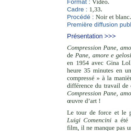
Vidéo.
Format :
1,33.
Cadre :
Noir et blanc
Procédé :
Première diffusion publ
Présentation >>>
Compression Pane, amor
de
Pane, amore e gelos
en 1954 avec Gina Loll
heure 35 minutes en un
compressé » à la maniè
différence du travail de
Compression Pane, amor
œuvre d’art !
Le tour de force et le
Luigi Comencini
a été 
film, il ne manque pas un