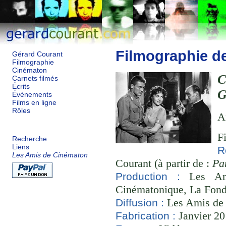
Filmographie d
Gérard Courant
Filmographie
Cinématon
Carnets filmés
Écrits
G
Événements
Films en ligne
Rôles
A
F
Recherche
Liens
R
Les Amis de Cinématon
Courant (à partir de :
Pa
Les Ami
Production :
Cinématonique, La Fond
Les Amis de
Diffusion :
Janvier 20
Fabrication :