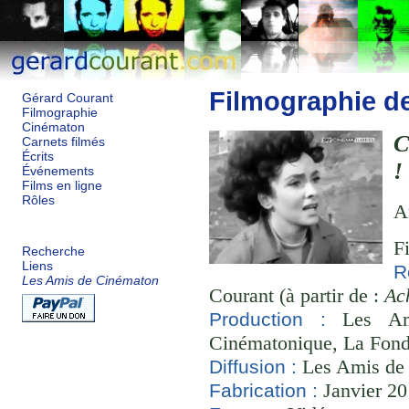
Filmographie d
Gérard Courant
Filmographie
Cinématon
C
Carnets filmés
Écrits
!
Événements
Films en ligne
Rôles
A
F
Recherche
Liens
R
Les Amis de Cinématon
Courant (à partir de :
Ach
Les Ami
Production :
Cinématonique, La Fond
Les Amis de
Diffusion :
Janvier 20
Fabrication :