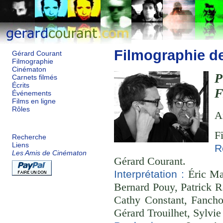
Filmographie d
Gérard Courant
Filmographie
Cinématon
Carnets filmés
Écrits
F
Événements
Films en ligne
Rôles
A
F
Recherche
Liens
R
Les Amis de Cinématon
Gérard Courant.
Éric Mar
Interprétation :
Bernard Pouy, Patrick R
Cathy Constant, Fancho
Gérard Trouilhet, Sylvie