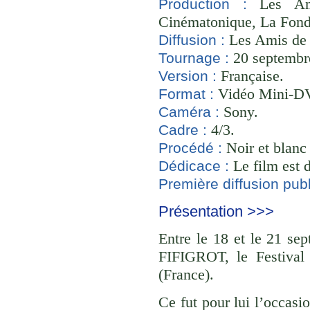
Les Ami
Production :
Cinématonique, La Fond
Les Amis de
Diffusion :
20 septembre
Tournage :
Française.
Version :
Vidéo Mini-D
Format :
Sony.
Caméra :
4/3.
Cadre :
Noir et blanc 
Procédé :
Le film est 
Dédicace :
Première diffusion publ
Présentation >>>
Entre le 18 et le 21 se
FIFIGROT, le Festival 
(France).
Ce fut pour lui l’occasi