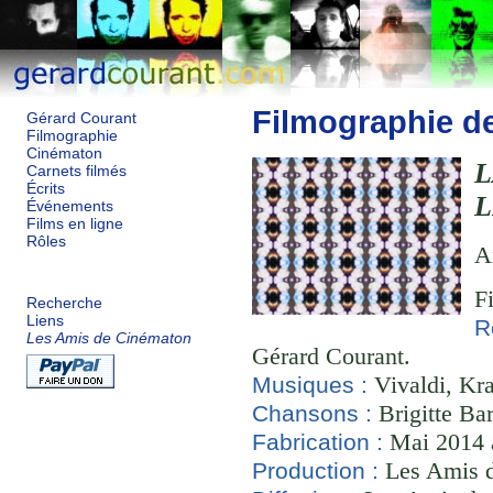
Filmographie d
Gérard Courant
Filmographie
Cinématon
L
Carnets filmés
Écrits
L
Événements
Films en ligne
Rôles
A
F
Recherche
Liens
R
Les Amis de Cinématon
Gérard Courant.
Vivaldi, Kra
Musiques :
Brigitte Ba
Chansons :
Mai 2014 à
Fabrication :
Les Amis d
Production :