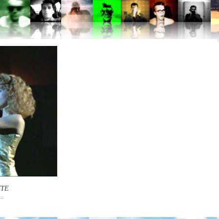
TTE
.