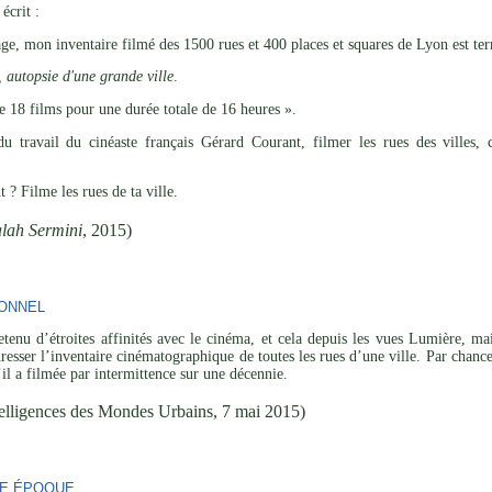
écrit :
ge, mon inventaire filmé des 1500 rues et 400 places et squares de Lyon est te
 autopsie d'une grande ville
.
e 18 films pour une durée totale de 16 heures ».
du travail du cinéaste français Gérard Courant, filmer les rues des villes
 ? Filme les rues de ta ville.
lah Sermini
, 2015)
IONNEL
etenu d’étroites affinités avec le cinéma, et cela depuis les vues Lumière, ma
dresser l’inventaire cinématographique de toutes les rues d’une ville. Par chanc
’il a filmée par intermittence sur une décennie.
telligences des Mondes Urbains, 7 mai 2015)
NE ÉPOQUE