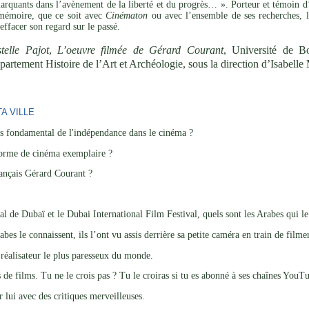
quants dans l’avènement de la liberté et du progrès… ». Porteur et témoin d
a mémoire, que ce soit avec
Cinématon
ou avec l’ensemble de ses recherches, le
effacer son regard sur le passé.
telle Pajot
,
L’oeuvre filmée de Gérard Courant
, Université de B
partement Histoire de l’Art et Archéologie, sous la direction d’Isabell
A VILLE
ns fondamental de l'indépendance dans le cinéma ?
forme de cinéma exemplaire ?
rançais Gérard Courant ?
al de Dubaï et le Dubai International Film Festival, quels sont les Arabes qui le
abes le connaissent, ils l’ont vu assis derrière sa petite caméra en train de filmer
e réalisateur le plus paresseux du monde.
rs de films. Tu ne le crois pas ? Tu le croiras si tu es abonné à ses chaînes YouTu
ur lui avec des critiques merveilleuses.