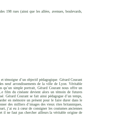
es 198 rues (ainsi que les allées, avenues, boulevards,
e, et témoigne d’un objectif pédagogique. Gérard Courant
des neuf arrondissements de la ville de Lyon. Véritable
lus qu’un simple portrait, Gérard Courant nous offre un
 Le film du cinéaste devient alors un témoin de futures
assé. Gérard Courant se fait ainsi pédagogue d’un temps,
garder en mémoire un présent pour le faire durer dans le
ner des milliers d’images des vieux rites britanniques,
part, j’ai eu à cœur de consigner les coutumes anciennes
t il ne faut pas chercher ailleurs la véritable origine de