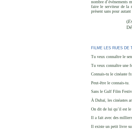
nombre d’évènements mar
faire le serviteur de l
présent sans pour autant 
(
Es
Dé
FILME LES RUES DE T
Tu veux connaître le se
Tu veux connaître une 
Connais-tu le cinéaste f
Peut-être le connais-tu.
Sans le Gulf Film Festiv
À Dubaï, les cinéastes ar
On dit de lui qu’il est l
Il a fait avec des millie
Il existe un petit livre s