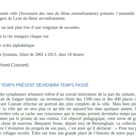
ande ville (Inventaire des rues du 8ème arrondissement)
présente l’ensemble d
sages) de Lyon du 8ème arrondissement.
 un seul plan fixe d’une vingtaine de secondes.
e la rue inaugure chaque rue.
ar ordre alphabétique.
ire lyonnais, filmé de 2002 à 2013, dure 18 heures.
érard Courant
)
 TEMPS PRÉSENT DEVIENDRA TEMPS PASSÉ
des symphonies urbaines) relève d’un travail méticuleux de la part du cinéast
vail de longue haleine, un inventaire filmé des 1500 rues et des 400 places 
érard Courant effectue un portrait des plus complets de la ville. Mais bien p
 la ville qui ne sera plus ce qu’elle est aujourd’hui dans quelques années.
 derrière cela ce cache une conscience que le temps présent deviendra temps p
ansmet par le prisme de son cinéma. Cet objectif pédagogique, cette envie de 
e chose de nouveau. Benjamin Stone, député tory de Birmingham, va collection
 l’évolution du progrès de son pays, c’est ainsi qu’il déclarait : « Pour ma 
s villages reculés. Elles ont tenu une grande place de l’histoire de notre pays e