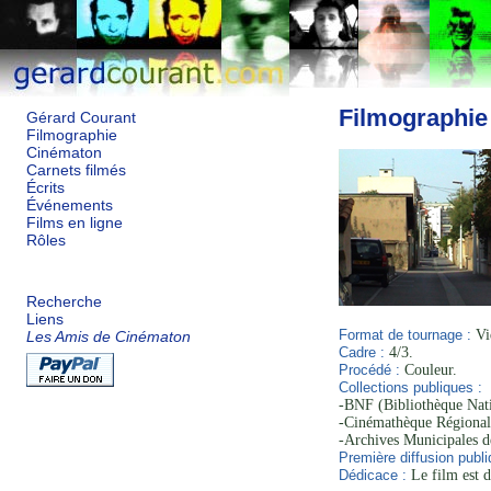
Filmographie
Gérard Courant
Filmographie
Cinématon
Carnets filmés
Écrits
Événements
Films en ligne
Rôles
Recherche
Liens
Format de tournage :
Vi
Les Amis de Cinématon
Cadre :
4/3.
Procédé :
Couleur.
Collections publiques :
-BNF (Bibliothèque Nati
-Cinémathèque Régional
-Archives Municipales d
Première diffusion publi
Dédicace :
Le film est d