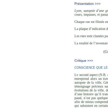
Présentation >>>
Lyon, autopsie d’une gr
cours, impasses, et pas
Chaque rue est filmée en
La plaque d’indication d
Les rues sont classées p
La totalité de l’inventa
(
G
Critique >>>
CONSCIENCE QUE LE
Le second aspect (N.B. 
entreprend alors un tra
autopsie de la ville, G
témoignage précieux sur
évolutions de la ville,
d’une histoire qu’il tr
passé, n’est pas quelqu
afin de mieux comprendre
qui subsistent en certain