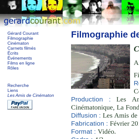
Filmographie d
Gérard Courant
Filmographie
Cinématon
C
Carnets filmés
Écrits
Événements
A
Films en ligne
Rôles
F
R
Recherche
C
Liens
Les Amis de Cinématon
Les Ami
Production :
Cinématonique, La Fond
Les Amis de
Diffusion :
Février 20
Fabrication :
Vidéo.
Format :