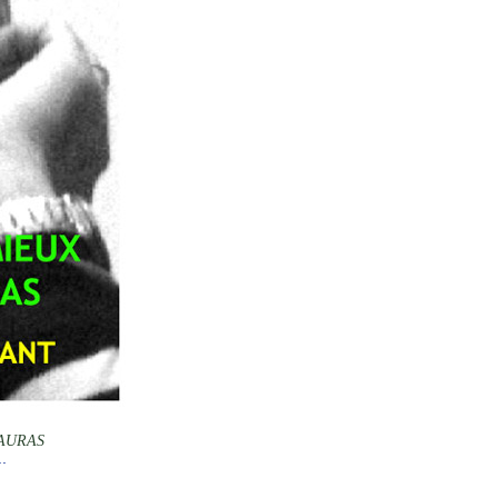
AURAS
.