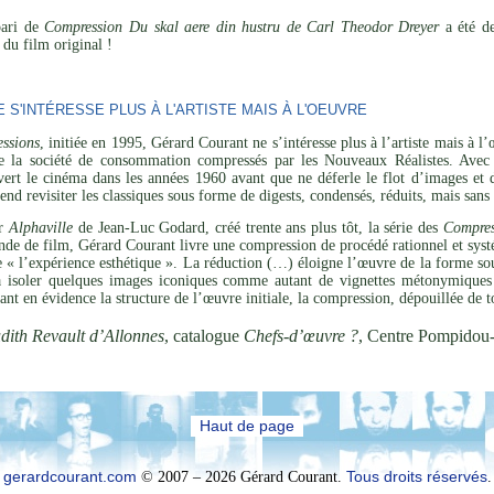
pari de
Compression Du skal aere din hustru de Carl Theodor Dreyer
a été de
du film original !
S'INTÉRESSE PLUS À L'ARTISTE MAIS À L'OEUVRE
ssions
, initiée en 1995, Gérard Courant ne s’intéresse plus à l’artiste mais à 
de la société de consommation compressés par les Nouveaux Réalistes. Avec 
vert le cinéma dans les années 1960 avant que ne déferle le flot d’images et 
tend revisiter les classiques sous forme de digests, condensés, réduits, mais san
ar
Alphaville
de Jean-Luc Godard, créé trente ans plus tôt, la série des
Compres
de de film, Gérard Courant livre une compression de procédé rationnel et systé
de « l’expérience esthétique ». La réduction (…) éloigne l’œuvre de la forme sou
 à isoler quelques images iconiques comme autant de vignettes métonymiques 
ant en évidence la structure de l’œuvre initiale, la compression, dépouillée de t
dith Revault d’Allonnes
, catalogue
Chefs-d’œuvre ?
, Centre Pompidou
Haut de page
gerardcourant.com
© 2007 – 2026 Gérard Courant.
Tous droits réservés
.