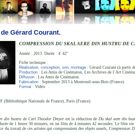
 de Gérard Courant.
COMPRESSION DU SKAL AERE DIN HUSTRU DE 
Année : 2013. Durée : 4' 42''
Fiche technique :
Réalisation, conception, son, montage :
Gérard Courant (à partir 
Production :
Les Amis de Cinématon, Les Archives de l’Art Cinéma
Diffusion :
Les Amis de Cinématon.
Fabrication :
Septembre 2013 à Montreuil-sous-Bois (France).
Format :
Vidéo.
 (Bibliothèque Nationale de France), Paris (France).
re din hustru de Carl Theodor Dreyer
est la réduction de
Du skal aere din hus
urée de 1 heure 30 minutes, en un film de 4 minutes 42 secondes. Le film es
ce du travail de ces artistes qui compressaient des objets usuels,
Compression Du