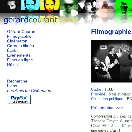
Filmographie
Gérard Courant
Filmographie
Cinématon
Carnets filmés
Écrits
Événements
Films en ligne
Rôles
Recherche
Liens
Cadre :
1,33.
Les Amis de Cinématon
Procédé :
Noir et blanc.
Collection publique :
BNF
Présentation >>>
Compression Du skal ae
Theodor Dreyer, d’une d
César. Mais à la différen
une œuvre d’art !