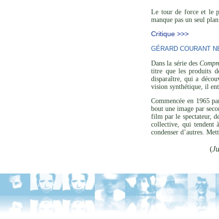
Le tour de force et le 
manque pas un seul plan 
Critique >>>
GÉRARD COURANT NE 
Dans la série des
Compre
titre que les produits 
disparaître, qui a décou
vision synthétique, il en
Commencée en 1965 p
bout une image par secon
film par le spectateur, 
collective, qui tendent
condenser d’autres. Mett
(
Ju