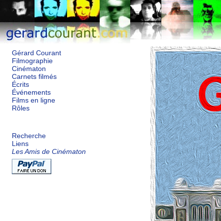
Gérard Courant
Filmographie
Cinématon
Carnets filmés
Écrits
Événements
Films en ligne
Rôles
Recherche
Liens
Les Amis de Cinématon