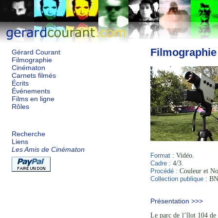
Filmographie
Gérard Courant
Filmographie
Cinématon
Carnets filmés
Écrits
Événements
Films en ligne
Rôles
Recherche
Liens
Les Amis de Cinématon
Format :
Vidéo.
Cadre :
4/3.
Procédé :
Couleur et Noi
Collection publique :
BNF
Présentation >>>
Le parc de l’îlot 104 de