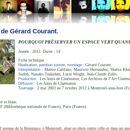
 de Gérard Courant.
POURQUOI PRÉSERVER UN ESPACE VERT QUAND
Année : 2012. Durée : 14'
Fiche technique :
Réalisation, partition sonore, montage :
Gérard Courant.
Interprétation :
Matteo Califano, Mauricio Hernandez, Shalva Khak
Sudoh, Nanako Tsukidate, Lucie Wright, Jean-Claude Zullo.
Production :
Les Amis de Cinématon, Les Archives de l’Art Cinéma
Diffusion :
Les Amis de Cinématon.
Tournage :
2 mai 2003 au 7 octobre 2012 à Montreuil-sous-bois (Fr
r et blanc.
 (Bibliothèque nationale de France), Paris (France).
 l’avenue de la Résistance à Montreuil, situé en plein centre ville et dans un qu