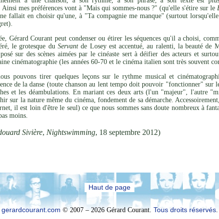
hement à une chanson, à son rythme, à son phrasé, à son texte est plus 
 Ainsi mes préférences vont à "Mais qui sommes-nous ?" (qu'elle s'étire sur le
l ne fallait en choisir qu'une, à "Ta compagnie me manque" (surtout lorsqu'ell
ret).
ée, Gérard Courant peut condenser ou étirer les séquences qu'il a choisi, comm
éré, le grotesque du
Servant
de Losey est accentué, au ralenti, la beauté de
posé sur des scènes aimées par le cinéaste sert à déifier des acteurs et surto
aine cinématographie (les années 60-70 et le cinéma italien sont très souvent c
nous pouvons tirer quelques leçons sur le rythme musical et cinématographi
ence de la danse (toute chanson au lent tempo doit pouvoir "fonctionner" sur l
ches et les déambulations. En mariant ces deux arts (l'un "majeur", l'autre "
hir sur la nature même du cinéma, fondement de sa démarche. Accessoirement, i
ernet, il est loin d'être le seul) ce que nous sommes sans doute nombreux à fan
pas moins.
ouard Sivière
,
Nightswimming
, 18 septembre 2012)
Haut de page
gerardcourant.com
© 2007 – 2026 Gérard Courant.
Tous droits réservés
.