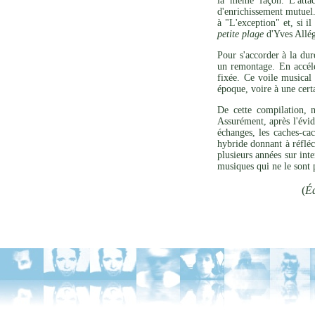
la même façon. L'attac
d'enrichissement mutuel.
à "L'exception" et, si i
petite plage
d'Yves Allég
Pour s'accorder à la dur
un remontage. En accél
fixée. Ce voile musical 
époque, voire à une cert
De cette compilation, 
Assurément, après l'évid
échanges, les caches-ca
hybride donnant à réfléc
plusieurs années sur int
musiques qui ne le sont 
(
Éd