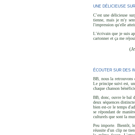
UNE DÉLICIEUSE SU
C’est une délicieuse su
tienne, mais je m'y sen
l'impression qu'elle att
L’écrivain que je suis a
cartonner et ça me réjoui
(
Je
ÉCOUTER SUR DES I
BB, nous la retrouvons 
Le principe suivi est, u
chaque chanson bénéficie 
BB, donc, ouvre le bal d
deux séquences distincte
bien est-ce le temps d'a
se répondant de manière
culturels que sont la mu
Peu importe. Bientôt, l
réussite d'un clip ne ti