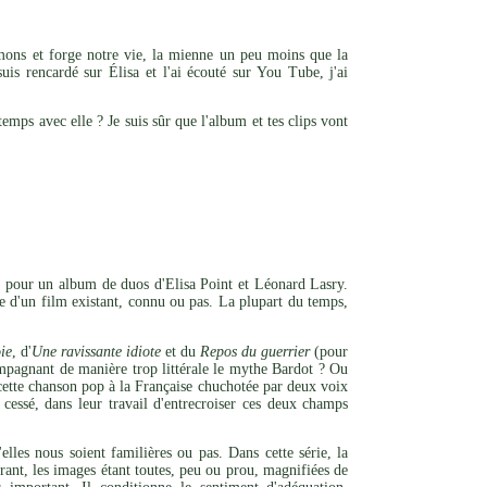
imons et forge notre vie, la mienne un peu moins que la
is rencardé sur Élisa et l'ai écouté sur You Tube, j'ai
emps avec elle ? Je suis sûr que l'album et tes clips vont
t pour un album de duos d'Elisa Point et Léonard Lasry.
ce d'un film existant, connu ou pas. La plupart du temps,
ie
, d'
Une ravissante idiote
et du
Repos du guerrier
(pour
compagnant de manière trop littérale le mythe Bardot ? Ou
, cette chanson pop à la Française chuchotée par deux voix
cessé, dans leur travail d'entrecroiser ces deux champs
les nous soient familières ou pas. Dans cette série, la
urant, les images étant toutes, peu ou prou, magnifiées de