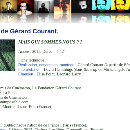
 de Gérard Courant.
MAIS QUI SOMMES-NOUS ? I
Année : 2011. Durée : 4' 12''
Fiche technique :
Réalisation, conception, montage :
Gérard Courant (à partir de
Blo
Interprétation :
David Hemmings (dans
Blow up
de Michelangelo An
Chanson :
Élisa Point, Léonard Lasry.
mis de Cinématon, La Fondation Gérard Courant.
lisa Point.
s de Cinématon.
nimpossible.com
 Montreuil-sous-Bois (France).
 (Bibliothèque nationale de France), Paris (France).
que :
3 février 2012, Cinéma Jean Vigo, Gennevilliers (France).