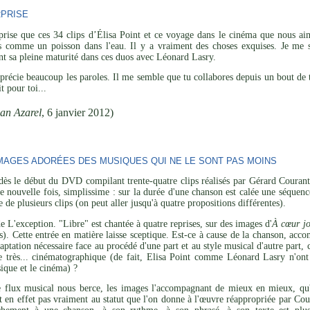
RPRISE
rprise que ces 34 clips d’Élisa Point et ce voyage dans le cinéma que nous a
s comme un poisson dans l'eau. Il y a vraiment des choses exquises. Je me su
eint sa pleine maturité dans ces duos avec Léonard Lasry.
pprécie beaucoup les paroles. Il me semble que tu collabores depuis un bout de t
t pour toi...
an Azarel
, 6 janvier 2012)
MAGES ADORÉES DES MUSIQUES QUI NE LE SONT PAS MOINS
dès le début du DVD compilant trente-quatre clips réalisés par Gérard Couran
ne nouvelle fois, simplissime : sur la durée d'une chanson est calée une séquen
de plusieurs clips (on peut aller jusqu'à quatre propositions différentes).
e L'exception. "Libre" est chantée à quatre reprises, sur des images d'
À cœur jo
s). Cette entrée en matière laisse sceptique. Est-ce à cause de la chanson, ac
daptation nécessaire face au procédé d'une part et au style musical d'autre part
 très... cinématographique (de fait, Elisa Point comme Léonard Lasry n'ont 
sique et le cinéma) ?
e flux musical nous berce, les images l'accompagnant de mieux en mieux, qu'el
ent en effet pas vraiment au statut que l'on donne à l'œuvre réappropriée par Co