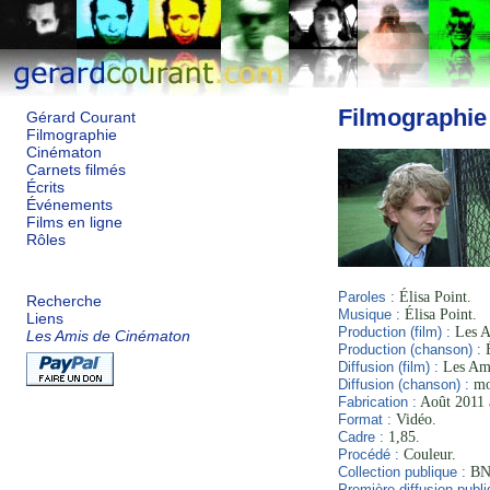
Filmographie
Gérard Courant
Filmographie
Cinématon
Carnets filmés
Écrits
Événements
Films en ligne
Rôles
Paroles :
Élisa Point.
Recherche
Musique :
Élisa Point.
Liens
Production (film) :
Les A
Les Amis de Cinématon
Production (chanson) :
É
Diffusion (film) :
Les Ami
Diffusion (chanson) :
mo
Fabrication :
Août 2011 à
Format :
Vidéo.
Cadre :
1,85.
Procédé :
Couleur.
Collection publique :
BNF
Première diffusion publi