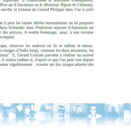
important. Il conditionne le sentiment d'adéquation,
Blow up
d'Antonioni ou le
Monsieur Ripois
de Clément),
e enrobe la tristesse de Gérard Philippe dans
Une si jolie
e il peut les laisser défiler normalement ou en proposer
 Maria Schneider dans
Profession reporter
d'Antonioni est
ut des actrices. A rendre hommage, aussi, à une certaine
onvoqués).
que, observer les endroits où ils se mêlent le mieux.
es images d'
India song
), viennent les duos amoureux, les
mineur" ?), Gérard Courant parvient à réaliser un nouvel
l réalise (même si, d'après ce que l'on peut voir depuis
tasmer régulièrement : écouter sur des images adorées des