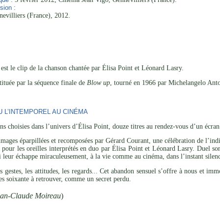
sion :
evilliers (France), 2012.
est le clip de la chanson chantée par Élisa Point et Léonard Lasry.
ituée par la séquence finale de
Blow up
, tourné en 1966 par Michelangelo Ant
U L’INTEMPOREL AU CINÉMA
s choisies dans l’univers d’Élisa Point, douze titres au rendez-vous d’un écran
’images éparpillées et recomposées par Gérard Courant, une célébration de l’indi
s pour les oreilles interprétés en duo par Élisa Point et Léonard Lasry. Duel so
ui leur échappe miraculeusement, à la vie comme au cinéma, dans l’instant silenci
es gestes, les attitudes, les regards... Cet abandon sensuel s’offre à nous et im
es soixante à retrouver, comme un secret perdu.
ean-Claude Moireau
)