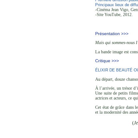
Principaux lieux de diffu
-Cinéma Jean Vigo, Genn
-Site YouTube, 2012.
Présentation >>>
Mais qui sommes-nous I
La bande image est const
Critique >>>
ÉLIXIR DE BEAUTÉ O
Au départ, douze chanson
À l’arrivée, un trésor d
Une suite de petits film
actrices et acteurs, ce q
Cet état de grâce dans l
et la modernité des anné
(
J