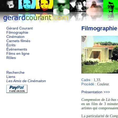
Filmographie
Gérard Courant
Filmographie
Cinématon
Carnets filmés
Écrits
Événements
Films en ligne
Rôles
Recherche
Liens
Cadre :
1,33.
Les Amis de Cinématon
Procédé :
Couleur.
Présentation >>>
Compression de Là-bas
e
en un film de 3 minutes
artistes qui compressaien
La particularité de
Comp