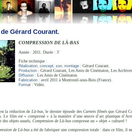
 de Gérard Courant.
COMPRESSION DE LÀ-BAS
Année : 2011. Durée : 3'
Fiche technique :
Réalisation, concept, son, montage :
Gérard Courant.
Production :
Gérard Courant, Les Amis de Cinématon, Les Archives
Diffusion :
Les Amis de Cinématon.
Fabrication :
avril 2011 à Montreuil-sous-Bois (France).
Format :
Vidéo.
st la réduction de
Là-bas
, le dernier épisode des
Carnets filmés
que Gérard Cou
. Le film est « compressé » à la manière d’une œuvre d’art plastique d’Arma
t des objets usuels,
Compression de Là-bas
compresse un « objet » culturel !
ression de Là-bas
a été de fabriquer une compression totale : dans ce film, il 