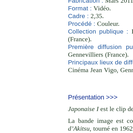
Mars 2011 
Fabrication :
Vidéo.
Format :
2,35.
Cadre :
Couleur.
Procédé :
B
Collection publique :
(France).
Première diffusion pu
Gennevilliers (France).
Principaux lieux de diff
Cinéma Jean Vigo, Genne
Présentation >>>
Japonaise I
est le clip d
La bande image est co
d’Akitsu
, tourné en 196