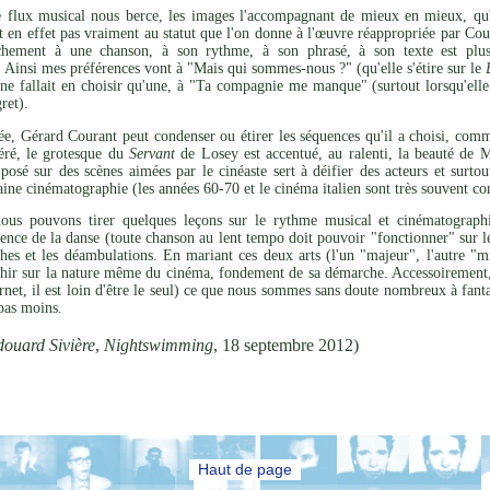
e flux musical nous berce, les images l'accompagnant de mieux en mieux, qu'el
ent en effet pas vraiment au statut que l'on donne à l'œuvre réappropriée par Co
hement à une chanson, à son rythme, à son phrasé, à son texte est plus 
 Ainsi mes préférences vont à "Mais qui sommes-nous ?" (qu'elle s'étire sur le
l ne fallait en choisir qu'une, à "Ta compagnie me manque" (surtout lorsqu'ell
ret).
ée, Gérard Courant peut condenser ou étirer les séquences qu'il a choisi, comm
éré, le grotesque du
Servant
de Losey est accentué, au ralenti, la beauté de
posé sur des scènes aimées par le cinéaste sert à déifier des acteurs et surto
aine cinématographie (les années 60-70 et le cinéma italien sont très souvent c
nous pouvons tirer quelques leçons sur le rythme musical et cinématographi
ence de la danse (toute chanson au lent tempo doit pouvoir "fonctionner" sur l
ches et les déambulations. En mariant ces deux arts (l'un "majeur", l'autre "
hir sur la nature même du cinéma, fondement de sa démarche. Accessoirement, i
ernet, il est loin d'être le seul) ce que nous sommes sans doute nombreux à fan
pas moins.
ouard Sivière
,
Nightswimming
, 18 septembre 2012)
Haut de page