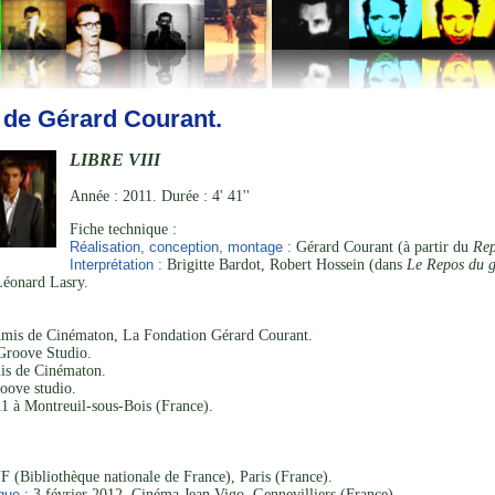
 de Gérard Courant.
LIBRE VIII
Année : 2011. Durée : 4' 41''
Fiche technique :
Réalisation, conception, montage :
Gérard Courant (à partir du
Rep
Interprétation :
Brigitte Bardot, Robert Hossein (dans
Le Repos du g
Léonard Lasry.
mis de Cinématon, La Fondation Gérard Courant.
roove Studio.
s de Cinématon.
ove studio.
1 à Montreuil-sous-Bois (France).
 (Bibliothèque nationale de France), Paris (France).
que :
3 février 2012, Cinéma Jean Vigo, Gennevilliers (France).