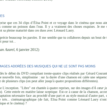
SES
rprise que ces 34 clips d’Élisa Point et ce voyage dans le cinéma que nous a
s comme un poisson dans l'eau. Il y a vraiment des choses exquises. Je me su
eint sa pleine maturité dans ces duos avec Léonard Lasry.
pprécie beaucoup les paroles. Il me semble que tu collabores depuis un bout de t
t pour toi...
an Azarel
, 6 janvier 2012)
MAGES ADORÉES DES MUSIQUES QUI NE LE SONT PAS MOINS
dès le début du DVD compilant trente-quatre clips réalisés par Gérard Couran
ne nouvelle fois, simplissime : sur la durée d'une chanson est calée une séquen
de plusieurs clips (on peut aller jusqu'à quatre propositions différentes).
e L'exception. "Libre" est chantée à quatre reprises, sur des images d'
À cœur jo
s). Cette entrée en matière laisse sceptique. Est-ce à cause de la chanson, ac
daptation nécessaire face au procédé d'une part et au style musical d'autre part
 très... cinématographique (de fait, Elisa Point comme Léonard Lasry n'ont 
sique et le cinéma) ?