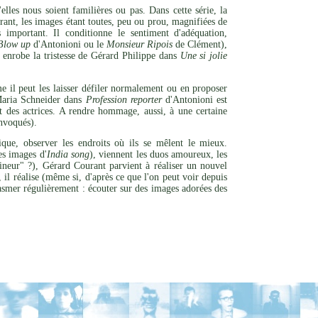
les nous soient familières ou pas. Dans cette série, la
urant, les images étant toutes, peu ou prou, magnifiées de
important. Il conditionne le sentiment d'adéquation,
Blow up
d'Antonioni ou le
Monsieur Ripois
de Clément),
e enrobe la tristesse de Gérard Philippe dans
Une si jolie
e il peut les laisser défiler normalement ou en proposer
 Maria Schneider dans
Profession reporter
d'Antonioni est
ut des actrices. A rendre hommage, aussi, à une certaine
onvoqués).
que, observer les endroits où ils se mêlent le mieux.
es images d'
India song
), viennent les duos amoureux, les
mineur" ?), Gérard Courant parvient à réaliser un nouvel
l réalise (même si, d'après ce que l'on peut voir depuis
tasmer régulièrement : écouter sur des images adorées des