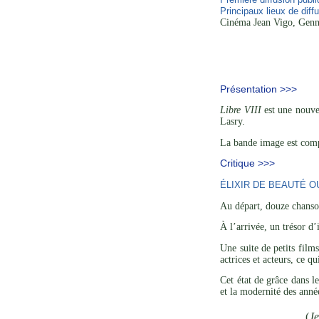
Principaux lieux de diffu
Cinéma Jean Vigo, Genne
Présentation >>>
Libre VIII
est une nouvel
Lasry.
La bande image est comp
Critique >>>
ÉLIXIR DE BEAUTÉ O
Au départ, douze chanson
À l’arrivée, un trésor d
Une suite de petits film
actrices et acteurs, ce q
Cet état de grâce dans l
et la modernité des anné
(
J