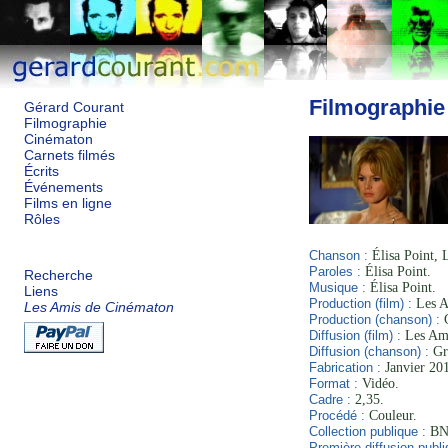
Filmographie
Gérard Courant
Filmographie
Cinématon
Carnets filmés
Écrits
Événements
Films en ligne
Rôles
Chanson :
Élisa Point, 
Paroles :
Élisa Point.
Recherche
Musique :
Élisa Point.
Liens
Production (film) :
Les A
Les Amis de Cinématon
Production (chanson) :
G
Diffusion (film) :
Les Ami
Diffusion (chanson) :
Gro
Fabrication :
Janvier 201
Format :
Vidéo.
Cadre :
2,35.
Procédé :
Couleur.
Collection publique :
BNF
Première diffusion publi