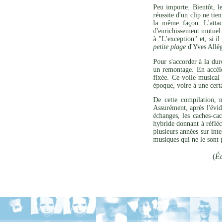
Peu importe. Bientôt, l
réussite d'un clip ne ti
la même façon. L'attac
d'enrichissement mutuel.
à "L'exception" et, si i
petite plage
d'Yves Allég
Pour s'accorder à la dur
un remontage. En accél
fixée. Ce voile musical 
époque, voire à une cert
De cette compilation, 
Assurément, après l'évid
échanges, les caches-ca
hybride donnant à réfléc
plusieurs années sur int
musiques qui ne le sont 
(
Éd