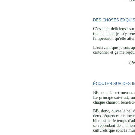
DES CHOSES EXQUI
C’est une délicieuse su
tienne, mais je m'y sen
l'impression qu'elle att
L’écrivain que je suis a
cartonner et ça me réjoui
(
Je
ÉCOUTER SUR DES I
BB, nous la retrouvons 
Le principe suivi est, u
chaque chanson bénéficie 
BB, donc, ouvre le bal d
deux séquences distincte
bien est-ce le temps d'a
se répondant de manière
culturels que sont la mu