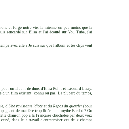
imons et forge notre vie, la mienne un peu moins que la
is rencardé sur Élisa et l'ai écouté sur You Tube, j'ai
emps avec elle ? Je suis sûr que l'album et tes clips vont
t pour un album de duos d'Elisa Point et Léonard Lasry.
ce d'un film existant, connu ou pas. La plupart du temps,
ie
, d'
Une ravissante idiote
et du
Repos du guerrier
(pour
compagnant de manière trop littérale le mythe Bardot ? Ou
, cette chanson pop à la Française chuchotée par deux voix
cessé, dans leur travail d'entrecroiser ces deux champs