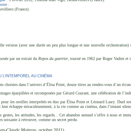
sion :
villiers (France).
le version (avec une durée un peu plus longue et une nouvelle orchestration) 
osée par un extrait du
Repos du guerrier
, tourné en 1962 par Roger Vadim et i
U L’INTEMPOREL AU CINÉMA
s choisies dans l’univers d’Élisa Point, douze titres au rendez-vous d’un écran
’images éparpillées et recomposées par Gérard Courant, une célébration de l’indi
s pour les oreilles interprétés en duo par Élisa Point et Léonard Lasry. Duel so
ui leur échappe miraculeusement, à la vie comme au cinéma, dans l’instant silenci
es gestes, les attitudes, les regards... Cet abandon sensuel s’offre à nous et im
es soixante à retrouver, comme un secret perdu.
ean-Claude Moireau
, octobre 2011)