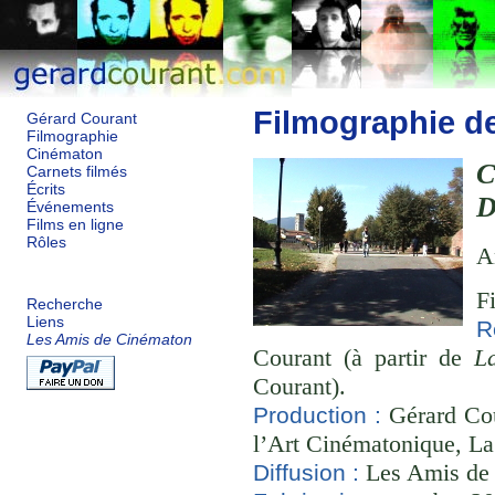
Filmographie d
Gérard Courant
Filmographie
Cinématon
Carnets filmés
Écrits
D
Événements
Films en ligne
Rôles
A
F
Recherche
Liens
R
Les Amis de Cinématon
Courant (à partir de
L
Courant).
Gérard Cou
Production :
l’Art Cinématonique, La
Les Amis de
Diffusion :