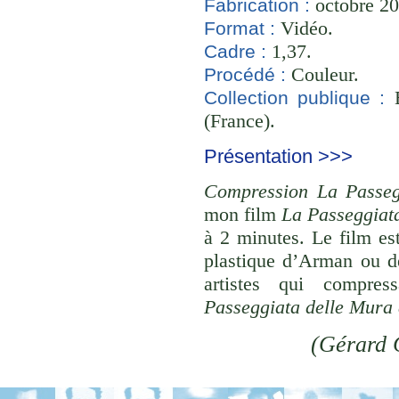
octobre 20
Fabrication :
Vidéo.
Format :
1,37.
Cadre :
Couleur.
Procédé :
B
Collection publique :
(France).
Présentation >>>
Compression La Passeg
mon film
La Passeggiat
à 2 minutes. Le film es
plastique d’Arman ou de
artistes qui compres
Passeggiata delle Mura 
(Gérard 