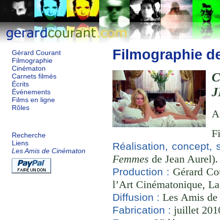
Filmographie d
Gérard Courant
Filmographie
Cinématon
Carnets filmés
Écrits
J
Événements
Films en ligne
Rôles
A
F
Recherche
Liens
Réalisation, concept, 
Les Amis de Cinématon
Femmes
de Jean Aurel).
Gérard Cou
Production :
l’Art Cinématonique, La
Les Amis de
Diffusion :
juillet 201
Fabrication :