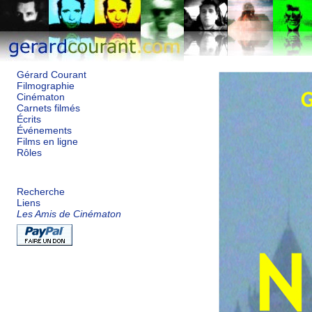
Gérard Courant
Filmographie
Cinématon
Carnets filmés
Écrits
Événements
Films en ligne
Rôles
Recherche
Liens
Les Amis de Cinématon