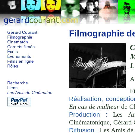
Filmographie d
Gérard Courant
Filmographie
Cinématon
Carnets filmés
Écrits
Événements
Films en ligne
L
Rôles
A
Recherche
Liens
F
Les Amis de Cinématon
Réalisation, concepti
En cas de malheur
de Cl
Les Ami
Production :
Cinématonique, Gérard 
Les Amis de
Diffusion :