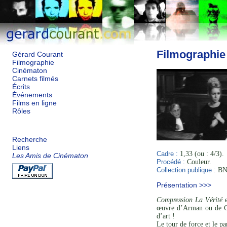
Filmographie
Gérard Courant
Filmographie
Cinématon
Carnets filmés
Écrits
Événements
Films en ligne
Rôles
Recherche
Liens
Cadre :
1,33 (ou : 4/3).
Les Amis de Cinématon
Procédé :
Couleur.
Collection publique :
BNF
Présentation >>>
Compression La Vérité
e
œuvre d’Arman ou de Cés
d’art !
Le tour de force et le p