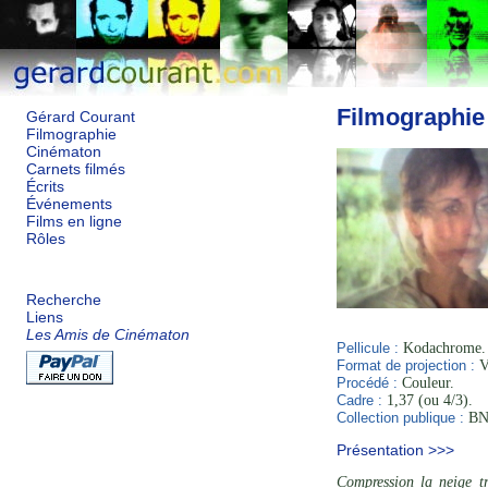
Filmographie
Gérard Courant
Filmographie
Cinématon
Carnets filmés
Écrits
Événements
Films en ligne
Rôles
Recherche
Liens
Les Amis de Cinématon
Pellicule :
Kodachrome.
Format de projection :
V
Procédé :
Couleur.
Cadre :
1,37 (ou 4/3).
Collection publique :
BNF
Présentation >>>
Compression la neige tr