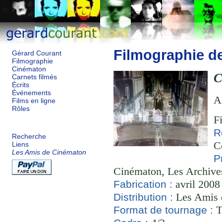
Filmographie d
Gérard Courant
Filmographie
Cinématon
C
Carnets filmés
Écrits
Événements
A
Films en ligne
Rôles
F
R
Recherche
C
Liens
Les Amis de Cinématon
P
Cinématon, Les Archive
avril 2008 
Fabrication :
Les Amis 
Distribution :
T
Format de tournage :