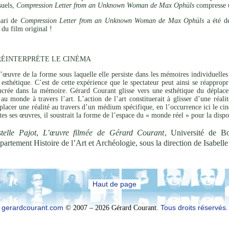
suels,
Compression Letter from an Unknown Woman de Max Ophüls
compresse u
pari de
Compression Letter from an Unknown Woman de Max Ophüls
a été de
du film original !
ÉINTERPRÈTE LE CINÉMA
’œuvre de la forme sous laquelle elle persiste dans les mémoires individuelles 
esthétique. C’est de cette expérience que le spectateur peut ainsi se réapprop
ncrée dans la mémoire. Gérard Courant glisse vers une esthétique du déplaceme
 au monde à travers l’art. L’action de l’art constituerait à glisser d’une réal
placer une réalité au travers d’un médium spécifique, en l’occurrence ici le cin
utes ses œuvres, il soustrait la forme de l’espace du « monde réel » pour la disp
telle Pajot
,
L’œuvre filmée de Gérard Courant
, Université de B
partement Histoire de l’Art et Archéologie, sous la direction de Isabel
Haut de page
gerardcourant.com
© 2007 – 2026 Gérard Courant.
Tous droits réservés
.