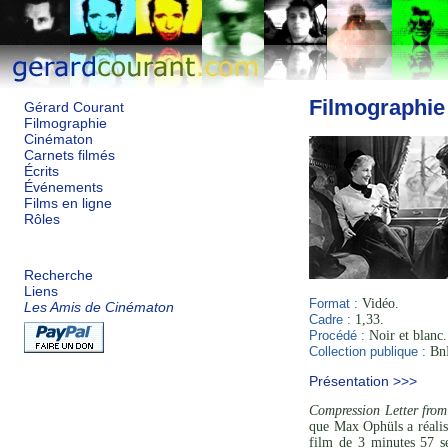
Filmographie
Gérard Courant
Filmographie
Cinématon
Carnets filmés
Écrits
Événements
Films en ligne
Rôles
Recherche
Liens
Format :
Vidéo.
Les Amis de Cinématon
Cadre :
1,33.
Procédé :
Noir et blanc.
Collection publique :
BnF
Présentation >>>
Compression Letter fr
que Max Ophüls a réalis
film de 3 minutes 57 se