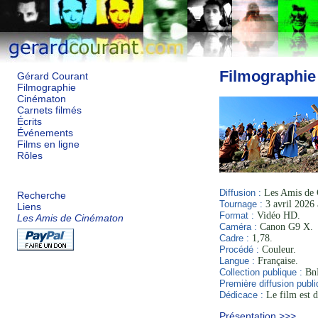
Filmographie
Gérard Courant
Filmographie
Cinématon
Carnets filmés
Écrits
Événements
Films en ligne
Rôles
Diffusion :
Les Amis de 
Recherche
Tournage :
3 avril 2026 
Liens
Format :
Vidéo HD.
Les Amis de Cinématon
Caméra :
Canon G9 X.
Cadre :
1,78.
Procédé :
Couleur.
Langue :
Française.
Collection publique :
BnF
Première diffusion publi
Dédicace :
Le film est d
Présentation >>>