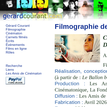
Filmographie d
Gérard Courant
Filmographie
Cinématon
C
Carnets filmés
Écrits
D
Événements
Films en ligne
Rôles
A
F
Recherche
Liens
Réalisation, conceptio
Les Amis de Cinématon
(à partir de :
Le Ballon b
Les Ami
Production :
Cinématonique, La Fond
Les Amis de
Diffusion :
Avril 2026
Fabrication :