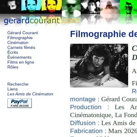
Filmographie d
Gérard Courant
Filmographie
Cinématon
C
Carnets filmés
Écrits
Événements
Films en ligne
Rôles
A
F
Recherche
Liens
R
Les Amis de Cinématon
Gérard Couran
montage :
Les Ami
Production :
Cinématonique, La Fond
Les Amis de
Diffusion :
Mars 2026 
Fabrication :