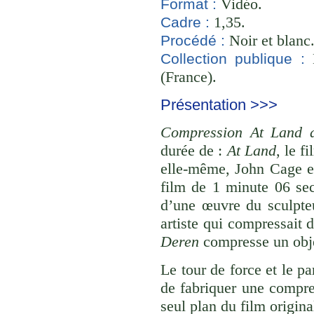
Vidéo.
Format :
1,35.
Cadre :
Noir et blanc
Procédé :
B
Collection publique :
(France).
Présentation >>>
Compression At Land 
durée de :
At Land
, le 
elle-même, John Cage et
film de 1 minute 06 se
d’une œuvre du sculpteu
artiste qui compressait 
Deren
compresse un objet
Le tour de force et le p
de fabriquer une compre
seul plan du film origina