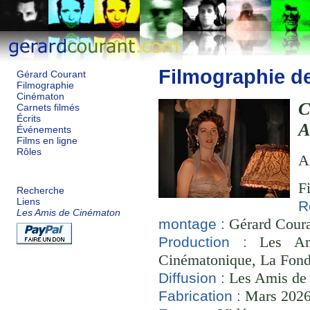
Filmographie d
Gérard Courant
Filmographie
Cinématon
Carnets filmés
Écrits
A
Événements
Films en ligne
Rôles
A
F
Recherche
Liens
R
Les Amis de Cinématon
Gérard Couran
montage :
Les Ami
Production :
Cinématonique, La Fond
Les Amis de
Diffusion :
Mars 2026 
Fabrication :