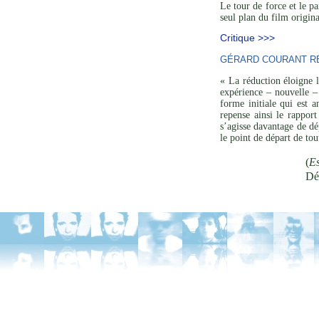
Le tour de force et le p
seul plan du film origina
Critique >>>
GÉRARD COURANT RÉ
« La réduction éloigne l
expérience – nouvelle – 
forme initiale qui est a
repense ainsi le rapport
s’agisse davantage de dé
le point de départ de to
(
Es
Dé