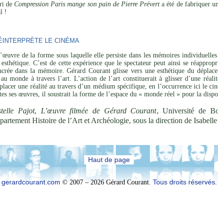
ari de
Compression Paris mange son pain de Pierre Prévert
a été de fabriquer u
l !
INTERPRÈTE LE CINÉMA
’œuvre de la forme sous laquelle elle persiste dans les mémoires individuelles 
esthétique. C’est de cette expérience que le spectateur peut ainsi se réapprop
ncrée dans la mémoire. Gérard Courant glisse vers une esthétique du déplaceme
 au monde à travers l’art. L’action de l’art constituerait à glisser d’une réal
placer une réalité au travers d’un médium spécifique, en l’occurrence ici le cin
utes ses œuvres, il soustrait la forme de l’espace du « monde réel » pour la disp
telle Pajot
,
L’œuvre filmée de Gérard Courant
, Université de B
partement Histoire de l’Art et Archéologie, sous la direction de Isabel
Haut de page
gerardcourant.com
© 2007 – 2026 Gérard Courant.
Tous droits réservés
.