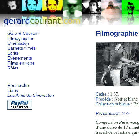
Filmographie
Gérard Courant
Filmographie
Cinématon
Carnets filmés
Écrits
Événements
Films en ligne
Rôles
Recherche
Liens
Cadre :
1,37.
Les Amis de Cinématon
Procédé :
Noir et blanc.
Collection publique :
BnF
Présentation >>>
Compression Paris mange
d’une durée de 17 minut
travail de cet artiste qu