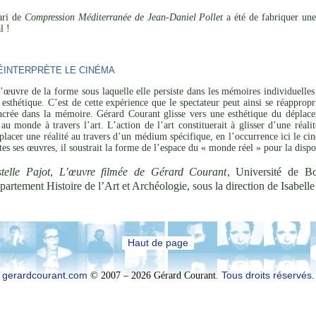
pari de
Compression Méditerranée de Jean-Daniel Pollet
a été de fabriquer une
l !
INTERPRÈTE LE CINÉMA
’œuvre de la forme sous laquelle elle persiste dans les mémoires individuelles 
esthétique. C’est de cette expérience que le spectateur peut ainsi se réapprop
ncrée dans la mémoire. Gérard Courant glisse vers une esthétique du déplaceme
 au monde à travers l’art. L’action de l’art constituerait à glisser d’une réal
placer une réalité au travers d’un médium spécifique, en l’occurrence ici le cin
utes ses œuvres, il soustrait la forme de l’espace du « monde réel » pour la disp
telle Pajot
,
L’œuvre filmée de Gérard Courant
, Université de B
partement Histoire de l’Art et Archéologie, sous la direction de Isabel
Haut de page
gerardcourant.com
© 2007 – 2026 Gérard Courant.
Tous droits réservés
.