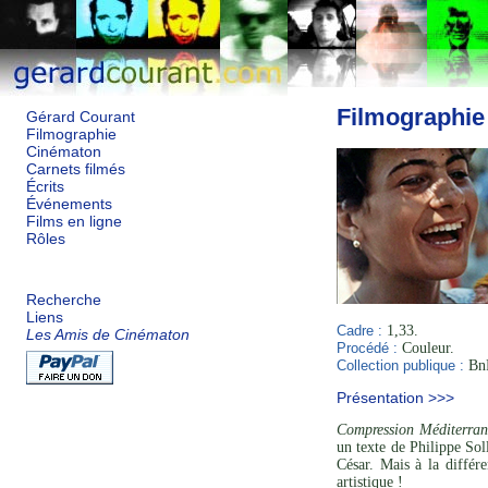
Filmographie
Gérard Courant
Filmographie
Cinématon
Carnets filmés
Écrits
Événements
Films en ligne
Rôles
Recherche
Liens
Cadre :
1,33.
Les Amis de Cinématon
Procédé :
Couleur.
Collection publique :
BnF
Présentation >>>
Compression Méditerran
un texte de Philippe So
César. Mais à la différe
artistique !