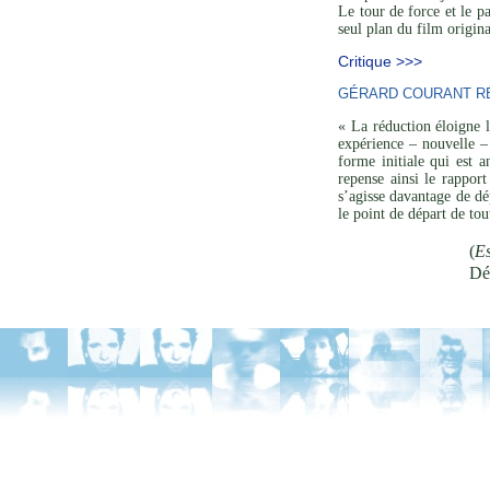
Le tour de force et le p
seul plan du film origina
Critique >>>
GÉRARD COURANT RÉ
« La réduction éloigne l
expérience – nouvelle – 
forme initiale qui est a
repense ainsi le rapport
s’agisse davantage de dé
le point de départ de to
(
Es
Dé