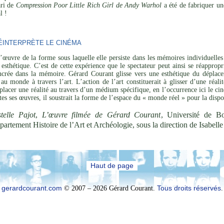
ari de
Compression Poor Little Rich Girl de Andy Warhol
a été de fabriquer un
l !
INTERPRÈTE LE CINÉMA
’œuvre de la forme sous laquelle elle persiste dans les mémoires individuelles 
esthétique. C’est de cette expérience que le spectateur peut ainsi se réapprop
ncrée dans la mémoire. Gérard Courant glisse vers une esthétique du déplaceme
 au monde à travers l’art. L’action de l’art constituerait à glisser d’une réal
placer une réalité au travers d’un médium spécifique, en l’occurrence ici le cin
utes ses œuvres, il soustrait la forme de l’espace du « monde réel » pour la disp
telle Pajot
,
L’œuvre filmée de Gérard Courant
, Université de B
partement Histoire de l’Art et Archéologie, sous la direction de Isabel
Haut de page
gerardcourant.com
© 2007 – 2026 Gérard Courant.
Tous droits réservés
.