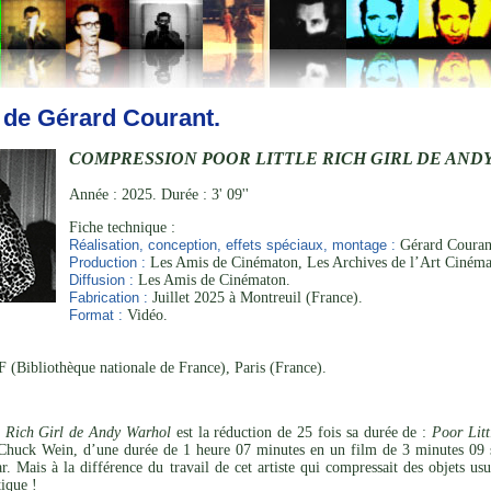
 de Gérard Courant.
COMPRESSION POOR LITTLE RICH GIRL DE AND
Année : 2025. Durée : 3' 09''
Fiche technique :
Réalisation, conception, effets spéciaux, montage :
Gérard Courant
Production :
Les Amis de Cinématon, Les Archives de l’Art Cinéma
Diffusion :
Les Amis de Cinématon.
Fabrication :
Juillet 2025 à Montreuil (France).
Format :
Vidéo.
 (Bibliothèque nationale de France), Paris (France).
e Rich Girl de Andy Warhol
est la réduction de 25 fois sa durée de :
Poor Litt
Chuck Wein, d’une durée de 1 heure 07 minutes en un film de 3 minutes 09 s
. Mais à la différence du travail de cet artiste qui compressait des objets us
tique !