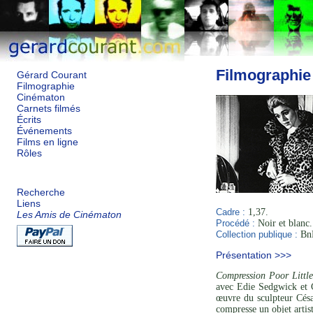
Filmographie
Gérard Courant
Filmographie
Cinématon
Carnets filmés
Écrits
Événements
Films en ligne
Rôles
Recherche
Liens
Cadre :
1,37.
Les Amis de Cinématon
Procédé :
Noir et blanc.
Collection publique :
BnF
Présentation >>>
Compression Poor Littl
avec Edie Sedgwick et 
œuvre du sculpteur César
compresse un objet artis