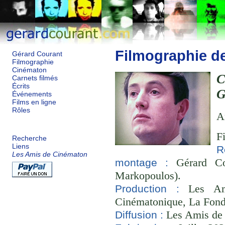
Filmographie d
Gérard Courant
Filmographie
Cinématon
Carnets filmés
Écrits
Événements
Films en ligne
Rôles
A
F
Recherche
Liens
R
Les Amis de Cinématon
Gérard Co
montage :
Markopoulos).
Les Ami
Production :
Cinématonique, La Fond
Les Amis de
Diffusion :