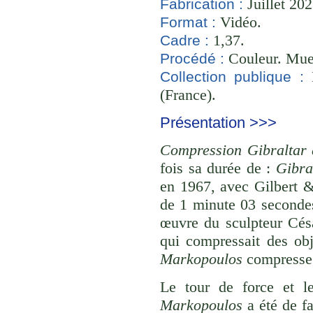
Juillet 202
Fabrication :
Vidéo.
Format :
1,37.
Cadre :
Couleur. Mue
Procédé :
B
Collection publique :
(France).
Présentation >>>
Compression Gibraltar
fois sa durée de :
Gibra
en 1967, avec Gilbert 
de 1 minute 03 secondes
œuvre du sculpteur César
qui compressait des ob
Markopoulos
compresse u
Le tour de force et 
Markopoulos
a été de fa