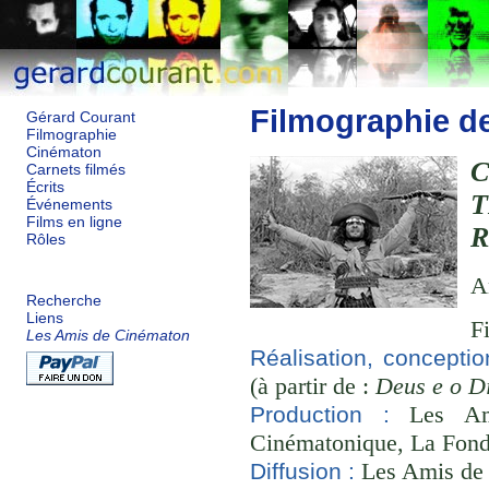
Filmographie d
Gérard Courant
Filmographie
Cinématon
C
Carnets filmés
Écrits
Événements
Films en ligne
Rôles
A
Recherche
Liens
F
Les Amis de Cinématon
Réalisation, conceptio
(à partir de :
Deus e o Di
Les Ami
Production :
Cinématonique, La Fond
Les Amis de
Diffusion :