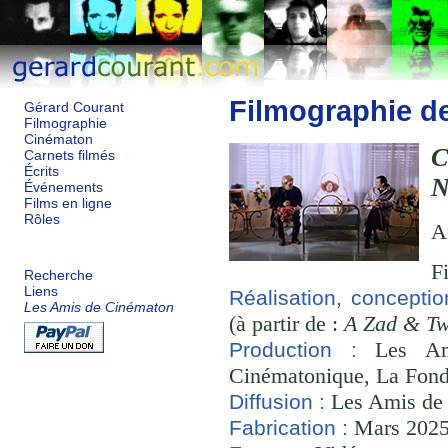
Filmographie d
Gérard Courant
Filmographie
Cinématon
Carnets filmés
Écrits
N
Événements
Films en ligne
Rôles
A
F
Recherche
Liens
Réalisation, conceptio
Les Amis de Cinématon
(à partir de :
A Zad & T
Les Ami
Production :
Cinématonique, La Fond
Les Amis de
Diffusion :
Mars 2025 
Fabrication :