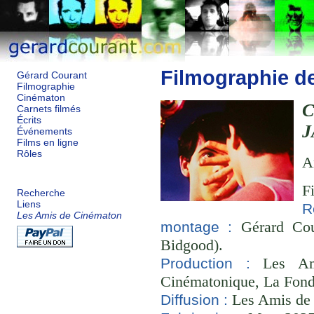
Filmographie d
Gérard Courant
Filmographie
Cinématon
C
Carnets filmés
Écrits
J
Événements
Films en ligne
Rôles
A
F
Recherche
Liens
R
Les Amis de Cinématon
Gérard Cou
montage :
Bidgood).
Les Ami
Production :
Cinématonique, La Fond
Les Amis de
Diffusion :