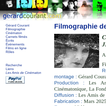
Filmographie d
Gérard Courant
Filmographie
Cinématon
Carnets filmés
Écrits
J
Événements
Films en ligne
Rôles
A
F
Recherche
Liens
R
Les Amis de Cinématon
Gérard Couran
montage :
Les Ami
Production :
Cinématonique, La Fond
Les Amis de
Diffusion :
Mars 2025 
Fabrication :